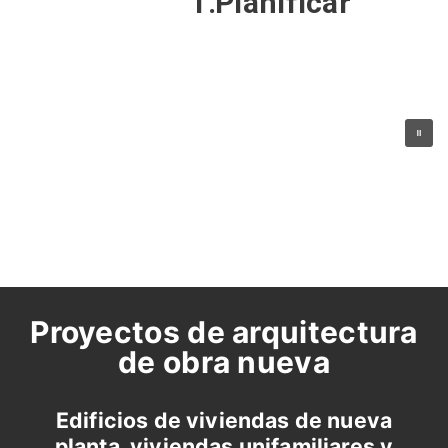
1.
Planificar
Desarrollar
Controlar
Actuar
2.
Proyectos de arquitectura
de obra nueva
Edificios de viviendas de nueva
planta, viviendas unifamiliares y