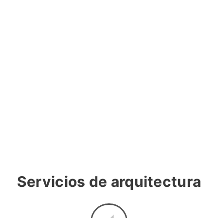
Arquitectura con ámbito en toda la
Península. Un equipo de arquitectos
cualificados y con experiencia en la
gestión de proyectos de obra nueva,
rehabilitación, gran rehabilitación y
reforma, llevará a cabo todo el proceso de
elaboración del proyecto hasta la
ejecución material de la obra. Actuamos
en viviendas unifamiliares, edificio de
viviendas, oficinas y locales comerciales.
Servicios de arquitectura