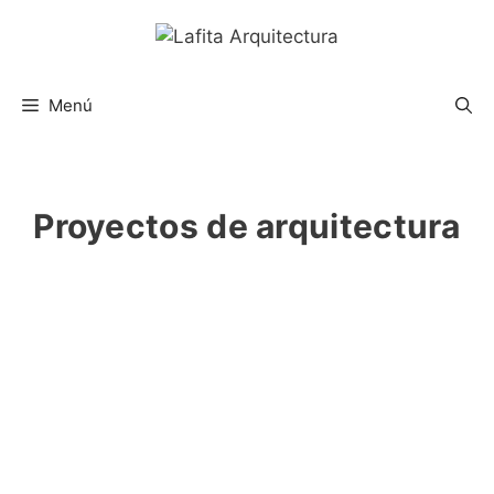
Saltar
al
contenido
Menú
Proyectos de arquitectura
Proyectos técnicos de arquitectura
Nuestro estudio realiza Proyectos de