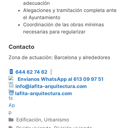
adecuación
Alegaciones y tramitación completa ante
el Ayuntamiento
Coordinación de las obras mínimas
necesarias para regularizar
Contacto
Zona de actuación: Barcelona y alrededores
644 62 74 62
|
Envíanos WhatsApp al 613 09 97 51
info@lafita-arquitectura.com
lafita-arquitectura.com
Categorías
Edificación
,
Urbanismo
Etiquetas