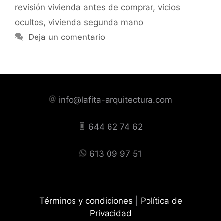
revisión vivienda antes de comprar
,
vicios
ocultos
,
vivienda segunda mano
Deja un comentario
info@lafita-arquitectura.com
644 62 74 62
613 09 97 51
Términos y condiciones
|
Política de
Privacidad