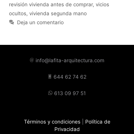
revisión vivienda antes de comprar
,
vicios
ocultos
,
vivienda segunda mano
Deja un comentario
info@lafita-arquitectura.com
644 62 74 62
613 09 97 51
Términos y condiciones
|
Política de
Privacidad