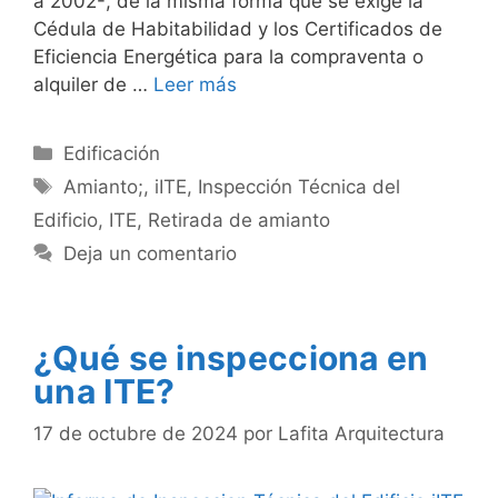
a 2002-, de la misma forma que se exige la
Cédula de Habitabilidad y los Certificados de
Eficiencia Energética para la compraventa o
alquiler de …
Leer más
Categorías
Edificación
Etiquetas
Amianto;
,
iITE
,
Inspección Técnica del
Edificio
,
ITE
,
Retirada de amianto
Deja un comentario
¿Qué se inspecciona en
una ITE?
17 de octubre de 2024
por
Lafita Arquitectura