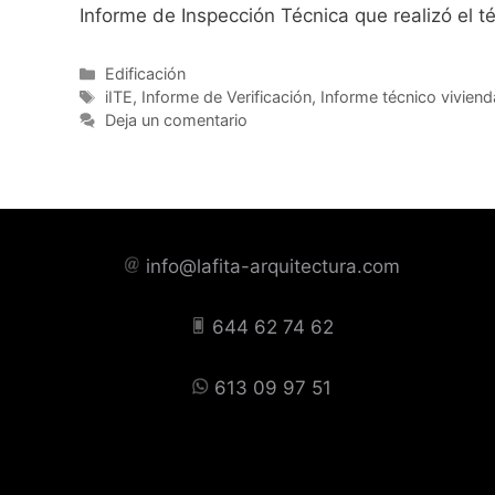
Informe de Inspección Técnica que realizó el
Categorías
Edificación
Etiquetas
iITE
,
Informe de Verificación
,
Informe técnico viviend
Deja un comentario
info@lafita-arquitectura.com
644 62 74 62
613 09 97 51