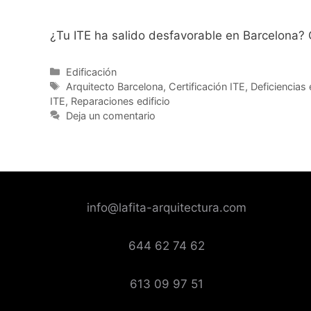
¿Tu ITE ha salido desfavorable en Barcelona? Co
Categorías
Edificación
Etiquetas
Arquitecto Barcelona
,
Certificación ITE
,
Deficiencias 
ITE
,
Reparaciones edificio
Deja un comentario
info@lafita-arquitectura.com
644 62 74 62
613 09 97 51