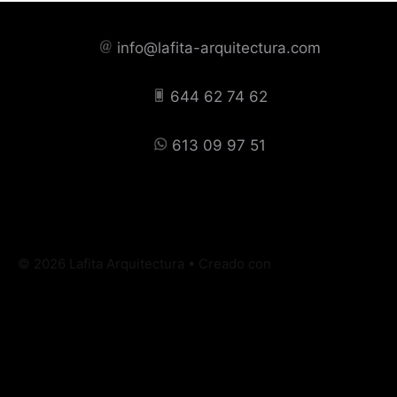
info@lafita-arquitectura.com
644 62 74 62
613 09 97 51
© 2026 Lafita Arquitectura
• Creado con
GeneratePress