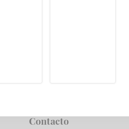
ficaciones
Licencia de
 Catastro.
cambio de uso en
stión de
Barcelona
ervicios
…
tastrales
…
Contacto