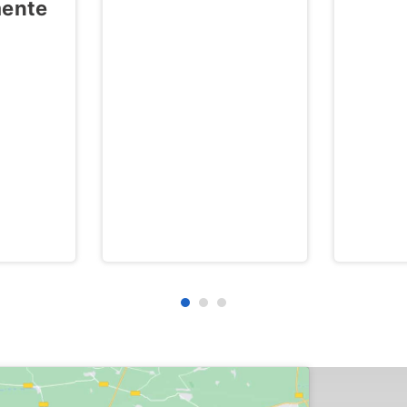
a
a RGA
Informe técnico
Modi
Arquitecto
del
Ge
…
s
ca