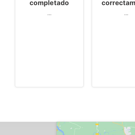
Gráfic
Alternativ
…