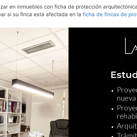
zar en inmuebles con ficha de protección arquitectónica 
r si su finca está afectada en la
ficha de fincas de pro
Estud
Proyec
nueva
Proyec
rehabi
Arquit
Trámit