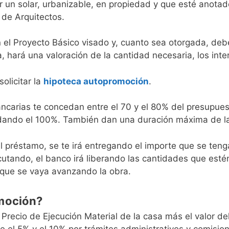
n solar, urbanizable, en propiedad y que esté anotado
 de Arquitectos.
on el Proyecto Básico visado y, cuanto sea otorgada, de
a, hará una valoración de la cantidad necesaria, los inte
olicitar la
hipoteca autopromoción
.
ancarias te concedan entre el 70 y el 80% del presupue
dando el 100%. También dan una duración máxima de l
 préstamo, se te irá entregando el importe que se tenga
cutando, el banco irá liberando las cantidades que esté
que se vaya avanzando la obra.
omoción?
Precio de Ejecución Material de la casa más el valor del
re el 5% y el 10% por trámites administrativos y comisi