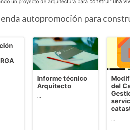
construir una vi
ando un proyecto de arquitectura para
vienda autopromoción para constr
Licencia de
Licen
uso en
cambio de uso en
cambi
 del
Terrassa
Rubí
…
…