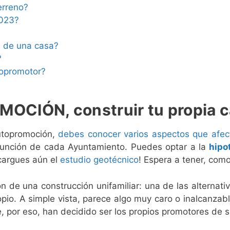
erreno?
2023?
n de una casa?
?
topromotor?
CIÓN, construir tu propia cas
autopromoción,
debes conocer varios aspectos que afect
función de cada Ayuntamiento. Puedes optar a la
hipo
ncargues aún el
estudio geotécnico
! Espera a tener, com
n de una construcción unifamiliar: una de las alternati
pio. A simple vista, parece algo muy caro o inalcanza
, por eso, han decidido ser los propios promotores de s