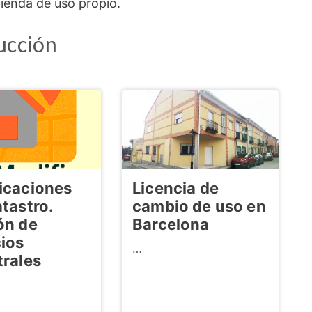
vienda de uso propio.
ucción
cia de
Inspección
o de uso en
técnica del
edificio ITE en
Sant Cugat del
Vallès
…